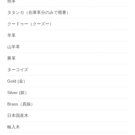
熊革
タタンカ（在庫革分のみで廃番）
クードゥー（クーズー）
羊革
山羊革
豚革
ターコイズ
Gold (金）
Silver (銀）
Brass（真鍮）
日本国産木
輸入木