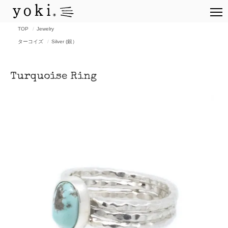
TOP
Jewelry
ターコイズ
Silver (銀）
Turquoise Ring