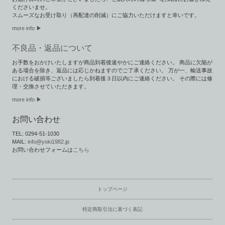
くださいませ。
スムーズなお受け取り（再配達の削減）にご協力いただけますと幸いです。
more info ▶︎
不良品・返品について
お手数をおかけいたしますが商品到着後速やかにご連絡ください。 商品に欠陥が
ある場合を除き、返品には応じかねますのでご了承ください。 万が一、輸送事故
における破損等ございましたら到着後３日以内にご連絡ください。 その際には修
理・交換させていただきます。
more info ▶
お問い合わせ
TEL: 0294-51-1030
MAIL:
info@yoki1982.jp
お問い合わせフォームは
こちら
トップページ
特定商取引法に基づく表記