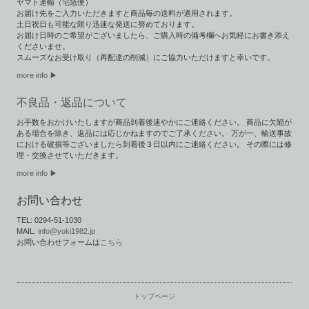
ヤマト運輸（宅急便）
お届け先をご入力いただきますと商品毎の送料が適用されます。
土日祝日も可能な限り迅速な発送に努めております。
お届け日時のご希望がございましたら、ご購入時の備考欄へお気軽にお書き添え
くださいませ。
スムーズなお受け取り（再配達の削減）にご協力いただけますと幸いです。
more info ▶︎
不良品・返品について
お手数をおかけいたしますが商品到着後速やかにご連絡ください。 商品に欠陥が
ある場合を除き、返品には応じかねますのでご了承ください。 万が一、輸送事故
における破損等ございましたら到着後３日以内にご連絡ください。 その際には修
理・交換させていただきます。
more info ▶
お問い合わせ
TEL: 0294-51-1030
MAIL:
info@yoki1982.jp
お問い合わせフォームは
こちら
トップページ