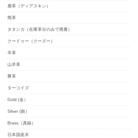
鹿革（ディアスキン）
熊革
タタンカ（在庫革分のみで廃番）
クードゥー（クーズー）
羊革
山羊革
豚革
ターコイズ
Gold (金）
Silver (銀）
Brass（真鍮）
日本国産木