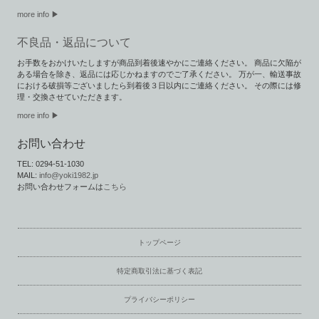
more info ▶︎
不良品・返品について
お手数をおかけいたしますが商品到着後速やかにご連絡ください。 商品に欠陥が
ある場合を除き、返品には応じかねますのでご了承ください。 万が一、輸送事故
における破損等ございましたら到着後３日以内にご連絡ください。 その際には修
理・交換させていただきます。
more info ▶
お問い合わせ
TEL: 0294-51-1030
MAIL:
info@yoki1982.jp
お問い合わせフォームは
こちら
トップページ
特定商取引法に基づく表記
プライバシーポリシー