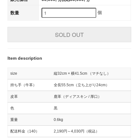
個
数量
SOLD OUT
Item description
size
縦32cm × 横41.5cm （マチなし）
持ち手（牛革）
全長55.5cm（立ち上がり24cm）
皮革
鹿革（ディアスキン / 厚口）
色
黒
重量
0.6kg
配送料金（140）
2,190円～4,030円（税込）