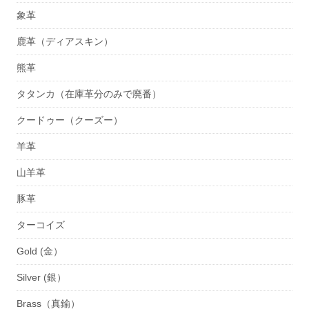
象革
鹿革（ディアスキン）
熊革
タタンカ（在庫革分のみで廃番）
クードゥー（クーズー）
羊革
山羊革
豚革
ターコイズ
Gold (金）
Silver (銀）
Brass（真鍮）