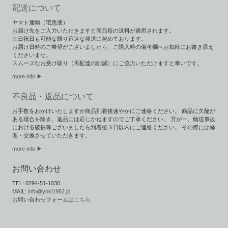
配送について
ヤマト運輸（宅急便）
お届け先をご入力いただきますと商品毎の送料が適用されます。
土日祝日も可能な限り迅速な発送に努めております。
お届け日時のご希望がございましたら、ご購入時の備考欄へお気軽にお書き添え
くださいませ。
スムーズなお受け取り（再配達の削減）にご協力いただけますと幸いです。
more info ▶︎
不良品・返品について
お手数をおかけいたしますが商品到着後速やかにご連絡ください。 商品に欠陥が
ある場合を除き、返品には応じかねますのでご了承ください。 万が一、輸送事故
における破損等ございましたら到着後３日以内にご連絡ください。 その際には修
理・交換させていただきます。
more info ▶
お問い合わせ
TEL: 0294-51-1030
MAIL:
info@yoki1982.jp
お問い合わせフォームは
こちら