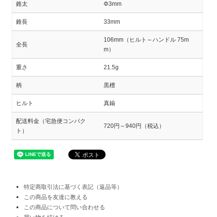
錐太
Φ3mm
錐長
33mm
106mm（ヒルト～ハンドル 75m
全長
m）
重さ
21.5g
柄
黒檀
ヒルト
真鍮
配送料金（宅急便コンパク
720円～940円（税込）
ト）
特定商取引法に基づく表記（返品等）
この商品を友達に教える
この商品について問い合わせる