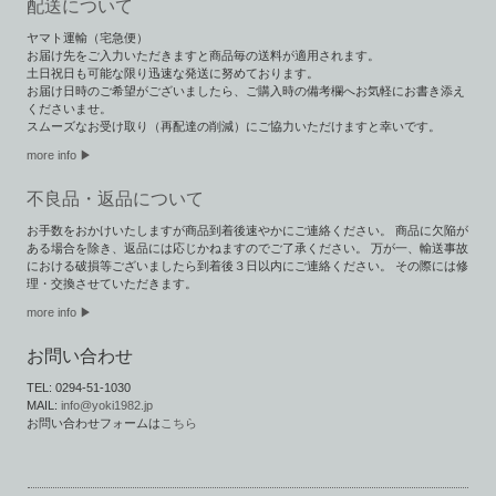
配送について
ヤマト運輸（宅急便）
お届け先をご入力いただきますと商品毎の送料が適用されます。
土日祝日も可能な限り迅速な発送に努めております。
お届け日時のご希望がございましたら、ご購入時の備考欄へお気軽にお書き添え
くださいませ。
スムーズなお受け取り（再配達の削減）にご協力いただけますと幸いです。
more info ▶︎
不良品・返品について
お手数をおかけいたしますが商品到着後速やかにご連絡ください。 商品に欠陥が
ある場合を除き、返品には応じかねますのでご了承ください。 万が一、輸送事故
における破損等ございましたら到着後３日以内にご連絡ください。 その際には修
理・交換させていただきます。
more info ▶
お問い合わせ
TEL: 0294-51-1030
MAIL:
info@yoki1982.jp
お問い合わせフォームは
こちら