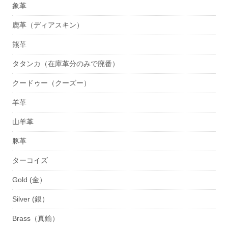
象革
鹿革（ディアスキン）
熊革
タタンカ（在庫革分のみで廃番）
クードゥー（クーズー）
羊革
山羊革
豚革
ターコイズ
Gold (金）
Silver (銀）
Brass（真鍮）