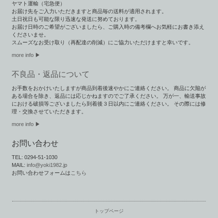
ヤマト運輸（宅急便）
お届け先をご入力いただきますと商品毎の送料が適用されます。
土日祝日も可能な限り迅速な発送に努めております。
お届け日時のご希望がございましたら、ご購入時の備考欄へお気軽にお書き添え
くださいませ。
スムーズなお受け取り（再配達の削減）にご協力いただけますと幸いです。
more info ▶︎
不良品・返品について
お手数をおかけいたしますが商品到着後速やかにご連絡ください。 商品に欠陥が
ある場合を除き、返品には応じかねますのでご了承ください。 万が一、輸送事故
における破損等ございましたら到着後３日以内にご連絡ください。 その際には修
理・交換させていただきます。
more info ▶
お問い合わせ
TEL: 0294-51-1030
MAIL:
info@yoki1982.jp
お問い合わせフォームは
こちら
トップページ