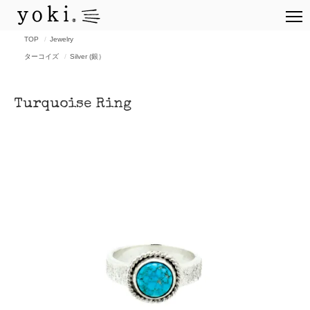
TOP
Jewelry
ターコイズ
Silver (銀）
Turquoise Ring