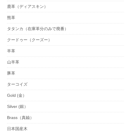
鹿革（ディアスキン）
熊革
タタンカ（在庫革分のみで廃番）
クードゥー（クーズー）
羊革
山羊革
豚革
ターコイズ
Gold (金）
Silver (銀）
Brass（真鍮）
日本国産木