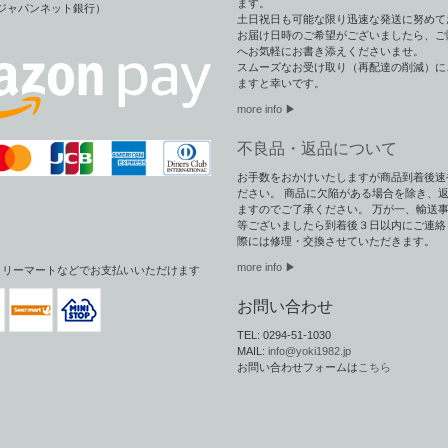
ます。
（旧ジャパンネット銀行）
土日祝日も可能な限り迅速な発送に努めて
お届け日時のご希望がございましたら、ご
へお気軽にお書き添えくださいませ。
スムーズなお受け取り（再配達の削減）に
ますと幸いです。
more info ▶︎
不良品・返品について
お手数をおかけいたしますが商品到着後速
ださい。 商品に欠陥がある場合を除き、
ますのでご了承ください。 万が一、輸送
等ございましたら到着後３日以内にご連絡
際には修理・交換させていただきます。
more info ▶
ミリーマートなどでお支払いいただけます
お問い合わせ
TEL: 0294-51-1030
MAIL:
info@yoki1982.jp
お問い合わせフォームは
こちら