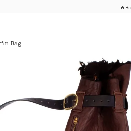
H
kin Bag