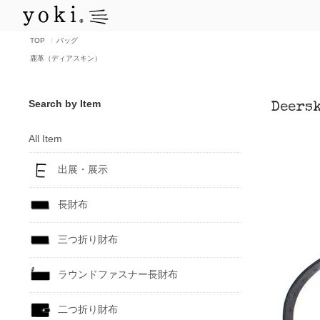
TOP
バッグ
鹿革（ディアスキン）
Search by Item
Deers
All Item
出展・展示
長財布
三つ折り財布
ラウンドファスナー長財布
二つ折り財布