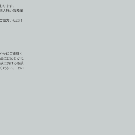
おります。
購入時の備考欄
ご協力いただけ
やかにご連絡く
返品には応じかね
事故における破損
ください。 その