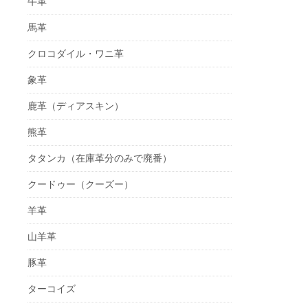
牛革
馬革
クロコダイル・ワニ革
象革
鹿革（ディアスキン）
熊革
タタンカ（在庫革分のみで廃番）
クードゥー（クーズー）
羊革
山羊革
豚革
ターコイズ