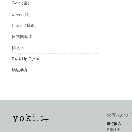
Gold (金）
Silver (銀）
Brass（真鍮）
日本国産木
輸入木
Re & Up Cycle
地域共創
お支払い方
銀行振込
常陽銀行