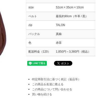
size
52cm × 35cm × 10cm
ベルト
最長約90cm（牛革 / 黒）
zip
TALON
バックル
真鍮
色
赤茶
配送料金（120）
1,850円～3,360円（税込）
特定商取引法に基づく表記（返品等）
この商品を友達に教える
この商品について問い合わせる
買い物を続ける