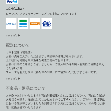
コンビニ払い
ローソン、ファミリーマートなどでお支払いいただけます
more info ▶
配送について
ヤマト運輸（宅急便）
お届け先をご入力いただきますと商品毎の送料が適用されます。
土日祝日も可能な限り迅速な発送に努めております。
お届け日時のご希望がございましたら、ご購入時の備考欄へお気軽にお書き添え
くださいませ。
スムーズなお受け取り（再配達の削減）にご協力いただけますと幸いです。
more info ▶︎
不良品・返品について
お手数をおかけいたしますが商品到着後速やかにご連絡ください。 商品に欠陥が
ある場合を除き、返品には応じかねますのでご了承ください。 万が一、輸送事故
における破損等ございましたら到着後３日以内にご連絡ください。 その際には修
理・交換させていただきます。