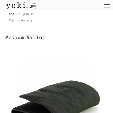
TOP
三つ折り財布
馬革
ホースバット
Medium Wallet