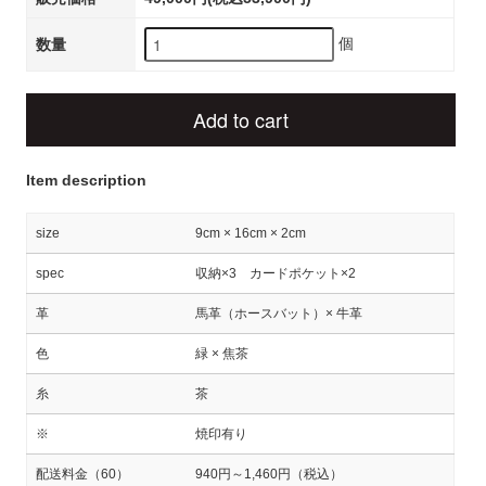
個
数量
Add to cart
Item description
size
9cm × 16cm × 2cm
spec
収納×3 カードポケット×2
革
馬革（ホースバット）× 牛革
色
緑 × 焦茶
糸
茶
※
焼印有り
配送料金（60）
940円～1,460円（税込）