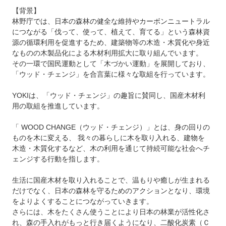
【背景】
林野庁では、日本の森林の健全な維持やカーボンニュートラル
につながる「伐って、使って、植えて、育てる」という森林資
源の循環利用を促進するため、建築物等の木造・木質化や身近
なものの木製品化による木材利用拡大に取り組んでいます。
その一環で国民運動として「木づかい運動」を展開しており、
「ウッド・チェンジ」を合言葉に様々な取組を行っています。
YOKIは、「ウッド・チェンジ」の趣旨に賛同し、国産木材利
用の取組を推進しています。
「 WOOD CHANGE（ウッド・チェンジ）」とは、身の回りの
ものを木に変える、 我々の暮らしに木を取り入れる、建物を
木造・木質化するなど、木の利用を通じて持続可能な社会へチ
ェンジする行動を指します。
生活に国産木材を取り入れることで、温もりや癒しが生まれる
だけでなく、日本の森林を守るためのアクションとなり、環境
をよりよくすることにつながっていきます。
さらには、木をたくさん使うことにより日本の林業が活性化さ
れ、森の手入れがもっと行き届くようになり、二酸化炭素（Ｃ