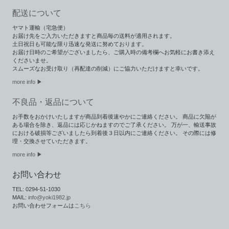
配送について
ヤマト運輸（宅急便）
お届け先をご入力いただきますと商品毎の送料が適用されます。
土日祝日も可能な限り迅速な発送に努めております。
お届け日時のご希望がございましたら、ご購入時の備考欄へお気軽にお書き添え
くださいませ。
スムーズなお受け取り（再配達の削減）にご協力いただけますと幸いです。
more info ▶︎
不良品・返品について
お手数をおかけいたしますが商品到着後速やかにご連絡ください。 商品に欠陥が
ある場合を除き、返品には応じかねますのでご了承ください。 万が一、輸送事故
における破損等ございましたら到着後３日以内にご連絡ください。 その際には修
理・交換させていただきます。
more info ▶
お問い合わせ
TEL: 0294-51-1030
MAIL:
info@yoki1982.jp
お問い合わせフォームは
こちら