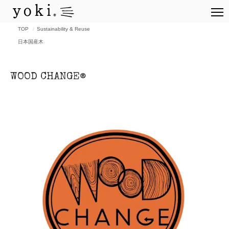
TOP
Sustainability & Reuse
日本国産木
WOOD CHANGE®︎