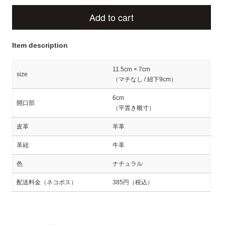
Add to cart
Item description
11.5cm × 7cm
size
（マチなし / 紐下9cm）
6cm
開口部
（平置き概寸）
皮革
羊革
革紐
牛革
色
ナチュラル
配送料金（ネコポス）
385円（税込）