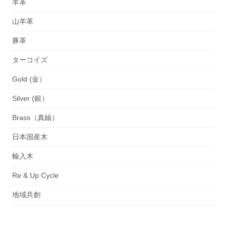
羊革
山羊革
豚革
ターコイズ
Gold (金）
Silver (銀）
Brass（真鍮）
日本国産木
輸入木
Re & Up Cycle
地域共創