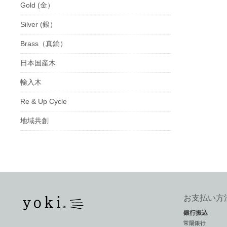
Gold (金）
Silver (銀）
Brass（真鍮）
日本国産木
輸入木
Re & Up Cycle
地域共創
お支払い方
銀行振込
常陽銀行