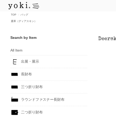
TOP
バッグ
鹿革（ディアスキン）
Search by Item
Deers
All Item
出展・展示
長財布
三つ折り財布
ラウンドファスナー長財布
二つ折り財布