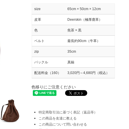
size
65cm × 50cm × 12cm
皮革
Deerskin（極厚鹿革）
色
焦茶 × 黒
ベルト
最長約90cm（牛革）
zip
35cm
バックル
真鍮
配送料金（160）
3,020円～4,680円（税込）
色移りにご注意ください
特定商取引法に基づく表記（返品等）
この商品を友達に教える
この商品について問い合わせる