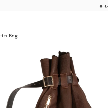
H
kin Bag