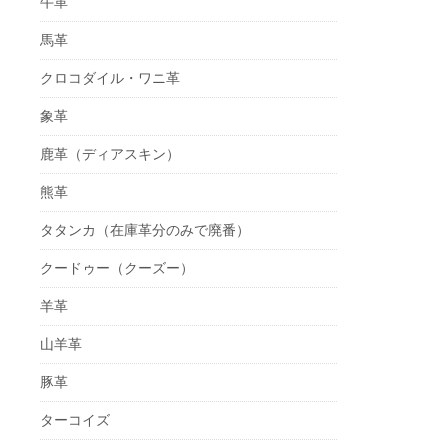
牛革
馬革
クロコダイル・ワニ革
象革
鹿革（ディアスキン）
熊革
タタンカ（在庫革分のみで廃番）
クードゥー（クーズー）
羊革
山羊革
豚革
ターコイズ