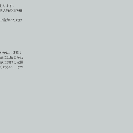
おります。
購入時の備考欄
ご協力いただけ
やかにご連絡く
返品には応じかね
事故における破損
ください。 その