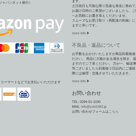
ます。
（旧ジャパンネット銀行）
土日祝日も可能な限り迅速な発送に努めて
お届け日時のご希望がございましたら、ご
へお気軽にお書き添えくださいませ。
スムーズなお受け取り（再配達の削減）に
ますと幸いです。
more info ▶︎
不良品・返品について
お手数をおかけいたしますが商品到着後速
ださい。 商品に欠陥がある場合を除き、
ますのでご了承ください。 万が一、輸送
等ございましたら到着後３日以内にご連絡
際には修理・交換させていただきます。
more info ▶
ミリーマートなどでお支払いいただけます
お問い合わせ
TEL: 0294-51-1030
MAIL:
info@yoki1982.jp
お問い合わせフォームは
こちら