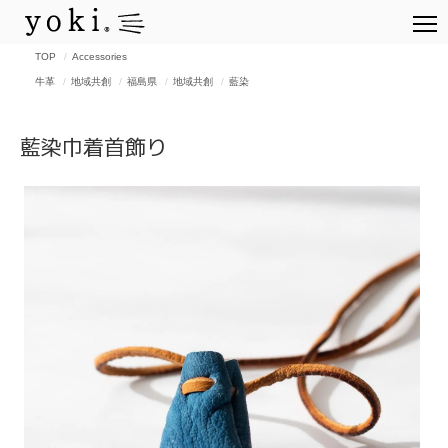
TOP
Accessories
牛革
地域共創
福島県
地域共創
藍染
藍染巾着首飾り