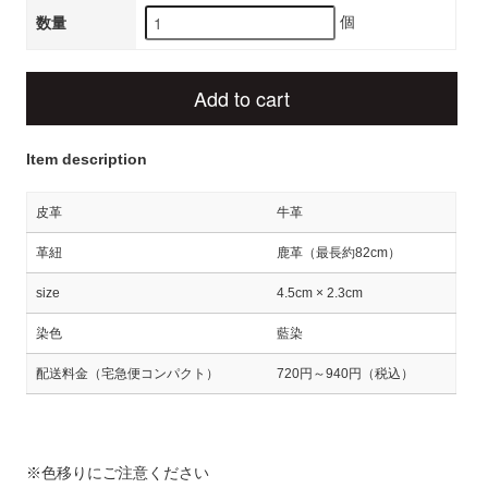
個
数量
Add to cart
Item description
皮革
牛革
革紐
鹿革（最長約82cm）
size
4.5cm × 2.3cm
染色
藍染
配送料金（宅急便コンパクト）
720円～940円（税込）
※色移りにご注意ください