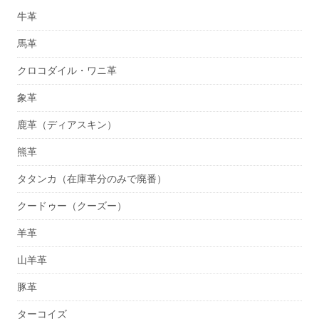
牛革
馬革
クロコダイル・ワニ革
象革
鹿革（ディアスキン）
熊革
タタンカ（在庫革分のみで廃番）
クードゥー（クーズー）
羊革
山羊革
豚革
ターコイズ