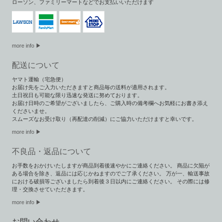
ローソン、ファミリーマートなどでお支払いいただけます
more info ▶
配送について
ヤマト運輸（宅急便）
お届け先をご入力いただきますと商品毎の送料が適用されます。
土日祝日も可能な限り迅速な発送に努めております。
お届け日時のご希望がございましたら、ご購入時の備考欄へお気軽にお書き添え
くださいませ。
スムーズなお受け取り（再配達の削減）にご協力いただけますと幸いです。
more info ▶︎
不良品・返品について
お手数をおかけいたしますが商品到着後速やかにご連絡ください。 商品に欠陥が
ある場合を除き、返品には応じかねますのでご了承ください。 万が一、輸送事故
における破損等ございましたら到着後３日以内にご連絡ください。 その際には修
理・交換させていただきます。
more info ▶
お問い合わせ