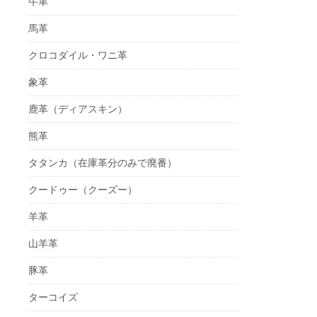
牛革
馬革
クロコダイル・ワニ革
象革
鹿革（ディアスキン）
熊革
タタンカ（在庫革分のみで廃番）
クードゥー（クーズー）
羊革
山羊革
豚革
ターコイズ