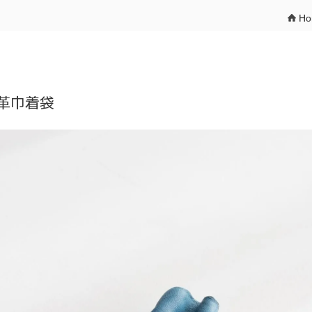
H
革巾着袋