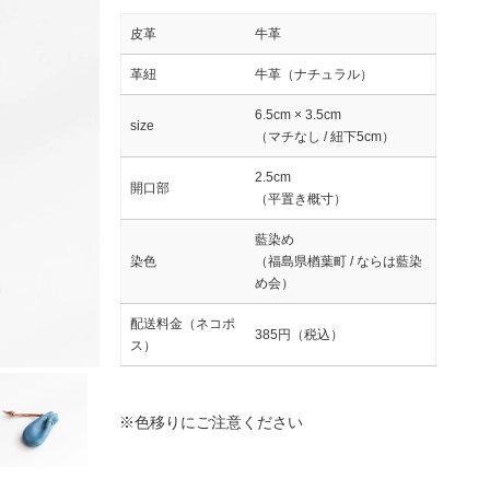
皮革
牛革
革紐
牛革（ナチュラル）
6.5cm × 3.5cm
size
（マチなし / 紐下5cm）
2.5cm
開口部
（平置き概寸）
藍染め
染色
（福島県楢葉町 / ならは藍染
め会）
配送料金（ネコポ
385円（税込）
ス）
※色移りにご注意ください