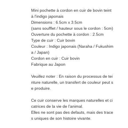
Mini pochette à cordon en cuir de bovin teint
à l'indigo japonais
Dimensions : 6.5cm x 3.5cm
(sans soufflet / hauteur sous le cordon : 5cm)
Ouverture du pochette à cordon : 2.5cm
Type de cuir : Cuir bovin
Couleur : Indigo japonais (Naraha / Fukushim
a / Japan)
Cordon en cuir : Cuir bovin
Fabrique au Japon
Veuillez noter : En raison du processus de tei
nture naturelle, un transfert de couleur peut s
e produire.
Ce cuir conserve les marques naturelles et ci
catrices de la vie de l’animal.
Elles ne sont pas des defauts, mais des trace
s uniques de son histoire vivante.