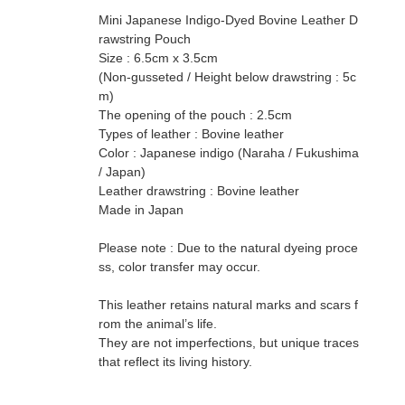
Mini Japanese Indigo-Dyed Bovine Leather D
rawstring Pouch
Size : 6.5cm x 3.5cm
(Non-gusseted / Height below drawstring : 5c
m)
The opening of the pouch : 2.5cm
Types of leather : Bovine leather
Color : Japanese indigo (Naraha / Fukushima
/ Japan)
Leather drawstring : Bovine leather
Made in Japan
Please note : Due to the natural dyeing proce
ss, color transfer may occur.
This leather retains natural marks and scars f
rom the animal’s life.
They are not imperfections, but unique traces
that reflect its living history.