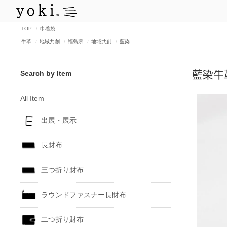
TOP
巾着袋
牛革
地域共創
福島県
地域共創
藍染
Search by Item
藍染牛
All Item
出展・展示
長財布
三つ折り財布
ラウンドファスナー長財布
二つ折り財布