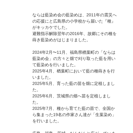
ならは藍染め会の藍染めは、2011年の震災へ
の応援にと広島県の小学校から届いた『種』
がキッカケでした。
避難指示解除翌年の2016年、故郷にその種を
蒔き藍染めがはじまりました。
2024年2月〜11月、福島県楢葉町の「ならは
藍染め会」の方々と畑で刈り取った藍を用い
て藍染めを行いました。
2025年4月、楢葉町において藍の種蒔きを行
いました。
2025年5月、育った藍の苗を畑に定植しまし
た。
2025年6月、茨城県の畑へ苗を定植しまし
た。
2025年7月、種から育てた藍の苗で、全国か
ら集まった19名の作家さん達が「生葉染め」
を行いました。