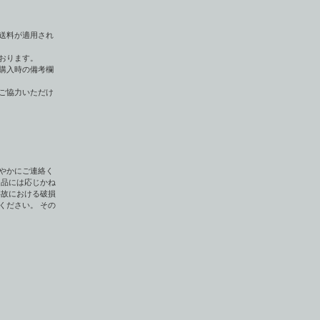
送料が適用され
おります。
購入時の備考欄
ご協力いただけ
やかにご連絡く
返品には応じかね
事故における破損
ください。 その