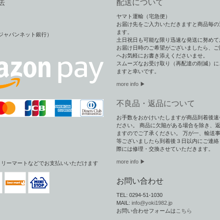
法
配送について
ヤマト運輸（宅急便）
お届け先をご入力いただきますと商品毎の
ます。
（旧ジャパンネット銀行）
土日祝日も可能な限り迅速な発送に努めて
お届け日時のご希望がございましたら、ご
へお気軽にお書き添えくださいませ。
スムーズなお受け取り（再配達の削減）に
ますと幸いです。
more info ▶︎
不良品・返品について
お手数をおかけいたしますが商品到着後速
ださい。 商品に欠陥がある場合を除き、
ますのでご了承ください。 万が一、輸送
等ございましたら到着後３日以内にご連絡
際には修理・交換させていただきます。
more info ▶
ミリーマートなどでお支払いいただけます
お問い合わせ
TEL: 0294-51-1030
MAIL:
info@yoki1982.jp
お問い合わせフォームは
こちら