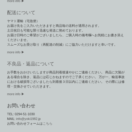
more info ▶
配送について
ヤマト運輸（宅急便）
お届け先をご入力いただきますと商品毎の送料が適用されます。
土日祝日も可能な限り迅速な発送に努めております。
お届け日時のご希望がございましたら、ご購入時の備考欄へお気軽にお書き添え
くださいませ。
スムーズなお受け取り（再配達の削減）にご協力いただけますと幸いです。
more info ▶︎
不良品・返品について
お手数をおかけいたしますが商品到着後速やかにご連絡ください。 商品に欠陥が
ある場合を除き、返品には応じかねますのでご了承ください。 万が一、輸送事故
における破損等ございましたら到着後３日以内にご連絡ください。 その際には修
理・交換させていただきます。
more info ▶
お問い合わせ
TEL: 0294-51-1030
MAIL:
info@yoki1982.jp
お問い合わせフォームは
こちら