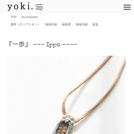
TOP
Accessories
鹿革（ディアスキン）
地域共創
福島県
地域共創
藍染
『一歩』 --- Ippo ----