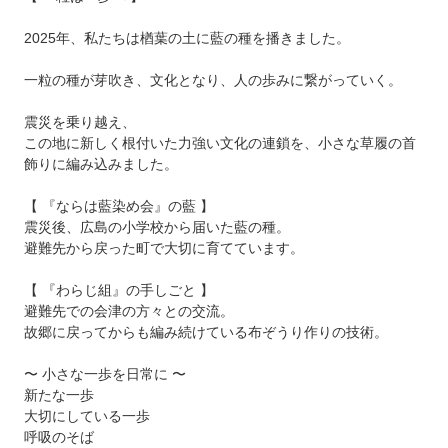
2025年、私たちは楢葉の土に藍の種を播きました。
一粒の種が芽吹き、文化となり、人の歩みに繋がっていく。
震災を乗り越え、
この地に新しく根付いた力強い文化の連鎖を、小さな草履の首
飾りに編み込みました。
【 『ならは藍染め会』の藍 】
震災後、広島の小学校から届いた藍の種。
避難先から戻った町で大切に育てています。
【 『わらじ組』の手しごと 】
避難先での会津の方々との交流。
故郷に戻ってからも編み続けている布ぞうり作りの技術。
〜 小さな一歩を日常に 〜
新たな一歩
大切にしている一歩
呼吸のそば