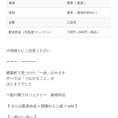
鼻緒
鹿革（ 藍染 ）
革紐
鹿革（ 最長約80cm ）
歩数
三歩目
配送料金（宅急便コンパクト）
720円～940円（税込）
※色移りにご注意ください
ーーー ーーーー
楢葉町で見つけた『一歩』のカタチ
すべては『つながること』が
はじまりでした
〜藍の畑プロジェクト〜 参画作品
【 ならは藍染め会 × 楢葉わらじ組 × yoki 】
【 一粒は一歩へ 】