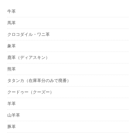
牛革
馬革
クロコダイル・ワニ革
象革
鹿革（ディアスキン）
熊革
タタンカ（在庫革分のみで廃番）
クードゥー（クーズー）
羊革
山羊革
豚革