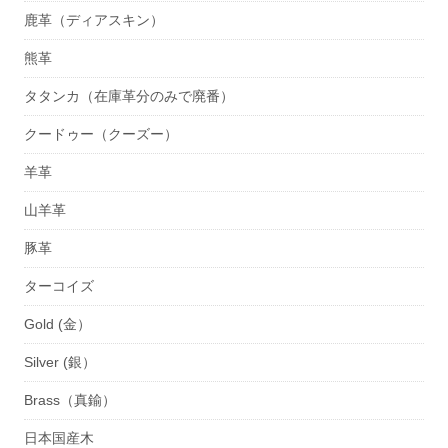
鹿革（ディアスキン）
熊革
タタンカ（在庫革分のみで廃番）
クードゥー（クーズー）
羊革
山羊革
豚革
ターコイズ
Gold (金）
Silver (銀）
Brass（真鍮）
日本国産木