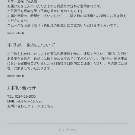
ヤマト運輸（宅急便）
お届け先をご入力いただきますと商品毎の送料が適用されます。
土日祝日も可能な限り迅速な発送に努めております。
お届け日時のご希望がございましたら、ご購入時の備考欄へお気軽にお書き添え
くださいませ。
スムーズなお受け取り（再配達の削減）にご協力いただけますと幸いです。
more info ▶︎
不良品・返品について
お手数をおかけいたしますが商品到着後速やかにご連絡ください。 商品に欠陥が
ある場合を除き、返品には応じかねますのでご了承ください。 万が一、輸送事故
における破損等ございましたら到着後３日以内にご連絡ください。 その際には修
理・交換させていただきます。
more info ▶
お問い合わせ
TEL: 0294-51-1030
MAIL:
info@yoki1982.jp
お問い合わせフォームは
こちら
トップページ